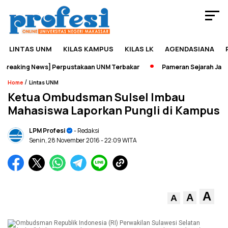
LINTAS UNM
KILAS KAMPUS
KILAS LK
AGENDASIANA
reaking News] Perpustakaan UNM Terbakar
Pameran Sejarah Jadi W
/
Home
Lintas UNM
Ketua Ombudsman Sulsel Imbau
Mahasiswa Laporkan Pungli di Kampus
LPM Profesi
- Redaksi
Senin, 28 November 2016
- 22:09 WITA
A
A
A