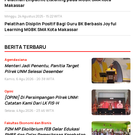
Makassar
Minggu, 24 Agustus 2025 - 15:22 WITA
Pelatihan Disiplin Positif Bagi Guru BK Berbasis Joyful
Learning MGBK SMA Kota Makassar
BERITA TERBARU
Agendasiana
Menteri Jadi Penentu, Panitia Target
Pilrek UNM Selesai Desember
Kamis, 6 Agu 2026 - 20:38 WITA
Opini
[OPINI] Di Persimpangan Pilrek UNM:
Catatan Kami Dari LK FIS-H
Selasa, 4 Agu 2026 - 23:46 WITA
Fakultas Ekonomi dan Bisnis
P2M MP Ekolibrium FEB Gelar Edukasi
PHBS dan Gelar Pemeriksaan Kesehatan