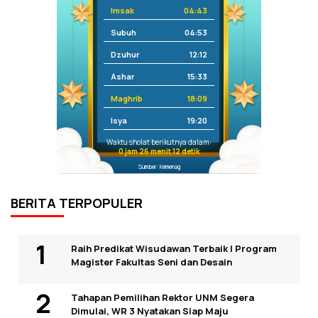
Imsak
04:43
Subuh
04:53
Dzuhur
12:12
Ashar
15:33
Maghrib
18:09
Isya
19:20
Waktu sholat berikutnya dalam:
0 jam 26 menit 12 detik
Sumber: Kemenag
BERITA TERPOPULER
Raih Predikat Wisudawan Terbaik I Program
Magister Fakultas Seni dan Desain
Tahapan Pemilihan Rektor UNM Segera
Dimulai, WR 3 Nyatakan Siap Maju