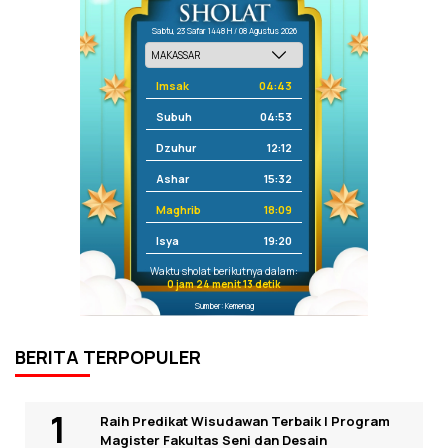
Sabtu, 23 Safar 1448 H / 08 Agustus 2026
Imsak
04:43
Subuh
04:53
Dzuhur
12:12
Ashar
15:32
Maghrib
18:09
Isya
19:20
Waktu sholat berikutnya dalam:
0 jam 24 menit 13 detik
Sumber: Kemenag
BERITA TERPOPULER
Raih Predikat Wisudawan Terbaik I Program
Magister Fakultas Seni dan Desain