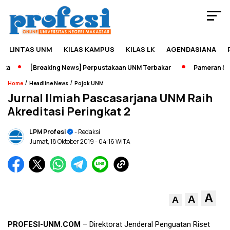
LINTAS UNM
KILAS KAMPUS
KILAS LK
AGENDASIANA
a
[Breaking News] Perpustakaan UNM Terbakar
Pameran Sejar
/
/
Home
Headline News
Pojok UNM
Jurnal Ilmiah Pascasarjana UNM Raih
Akreditasi Peringkat 2
LPM Profesi
- Redaksi
Jumat, 18 Oktober 2019
- 04:16 WITA
A
A
A
PROFESI-UNM.COM
– Direktorat Jenderal Penguatan Riset