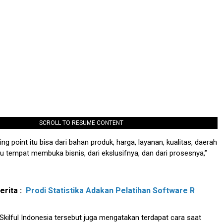
SCROLL TO RESUME CONTENT
g point itu bisa dari bahan produk, harga, layanan, kualitas, daerah
atu tempat membuka bisnis, dari ekslusifnya, dan dari prosesnya,”
rita :
Prodi Statistika Adakan Pelatihan Software R
kilful Indonesia tersebut juga mengatakan terdapat cara saat