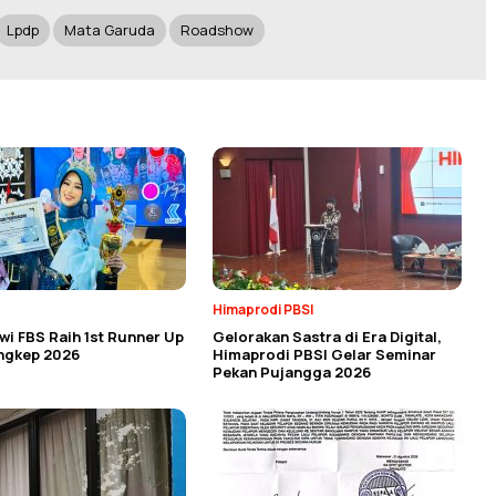
Lpdp
Mata Garuda
Roadshow
Himaprodi PBSI
i FBS Raih 1st Runner Up
Gelorakan Sastra di Era Digital,
angkep 2026
Himaprodi PBSI Gelar Seminar
Pekan Pujangga 2026