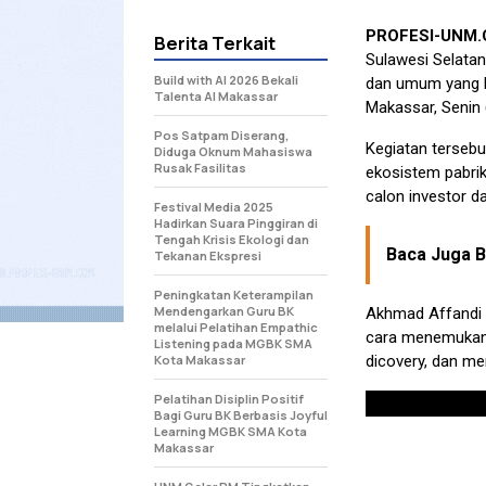
PROFESI-UNM
Berita Terkait
Sulawesi Selata
Build with AI 2026 Bekali
dan umum yang b
Talenta AI Makassar
Makassar, Senin 
Pos Satpam Diserang,
Kegiatan tersebu
Diduga Oknum Mahasiswa
Rusak Fasilitas
ekosistem pabri
calon investor d
Festival Media 2025
Hadirkan Suara Pinggiran di
Tengah Krisis Ekologi dan
Baca Juga Be
Tekanan Ekspresi
Peningkatan Keterampilan
Mendengarkan Guru BK
Akhmad Affandi 
melalui Pelatihan Empathic
cara menemukan i
Listening pada MGBK SMA
Kota Makassar
dicovery, dan me
Pelatihan Disiplin Positif
Bagi Guru BK Berbasis Joyful
Learning MGBK SMA Kota
Makassar