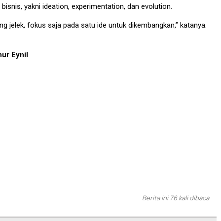
 bisnis, yakni ideation, experimentation, dan evolution.
ang jelek, fokus saja pada satu ide untuk dikembangkan,” katanya.
nur Eynil
Berita ini 76 kali dibaca