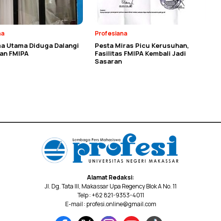
na
Profesiana
a Utama Diduga Dalangi
Pesta Miras Picu Kerusuhan,
an FMIPA
Fasilitas FMIPA Kembali Jadi
Sasaran
Alamat Redaksi:
Jl. Dg. Tata III, Makassar Upa Regency Blok A No. 11
Telp : +62 821-9353-4011
E-mail : profesi.online@gmail.com