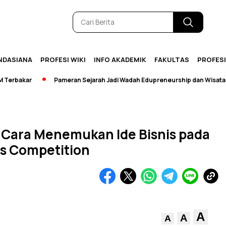
NDASIANA
PROFESI WIKI
INFO AKADEMIK
FAKULTAS
PROFES
bakar
Pameran Sejarah Jadi Wadah Edupreneurship dan Wisata
 Cara Menemukan Ide Bisnis pada
s Competition
A
A
A