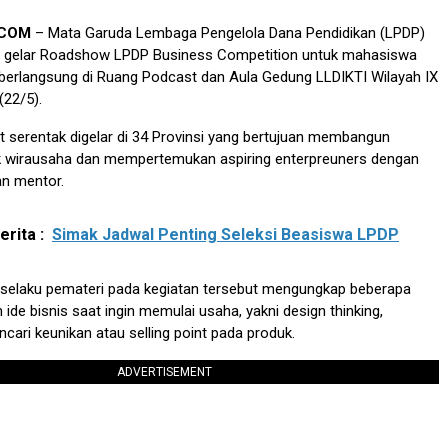
.COM
– Mata Garuda Lembaga Pengelola Dana Pendidikan (LPDP)
n gelar Roadshow LPDP Business Competition untuk mahasiswa
erlangsung di Ruang Podcast dan Aula Gedung LLDIKTI Wilayah IX
(22/5).
t serentak digelar di 34 Provinsi yang bertujuan membangun
k wirausaha dan mempertemukan aspiring enterpreuners dengan
an mentor.
rita :
Simak Jadwal Penting Seleksi Beasiswa LPDP
selaku pemateri pada kegiatan tersebut mengungkap beberapa
de bisnis saat ingin memulai usaha, yakni design thinking,
ncari keunikan atau selling point pada produk.
ADVERTISEMENT