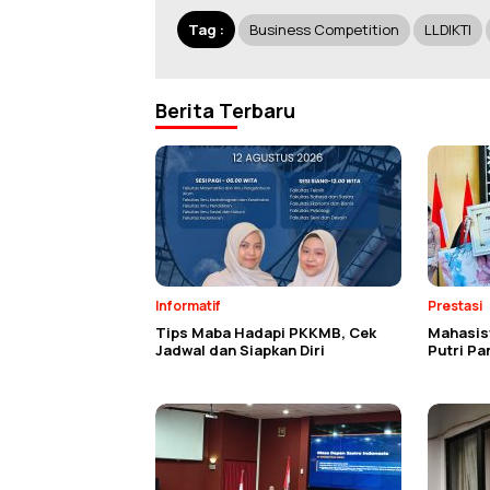
Tag :
Business Competition
LLDIKTI
Berita Terbaru
Informatif
Prestasi
Tips Maba Hadapi PKKMB, Cek
Mahasisw
Jadwal dan Siapkan Diri
Putri P