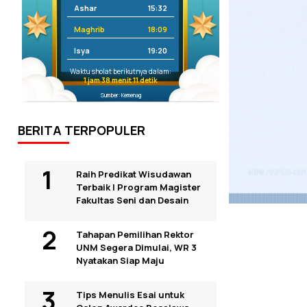
Ashar
15:32
Maghrib
18:09
Isya
19:20
Waktu sholat berikutnya dalam:
1 jam 38 menit 10 detik
Sumber: Kemenag
BERITA TERPOPULER
Raih Predikat Wisudawan
Terbaik I Program Magister
Fakultas Seni dan Desain
Tahapan Pemilihan Rektor
UNM Segera Dimulai, WR 3
Nyatakan Siap Maju
Tips Menulis Esai untuk