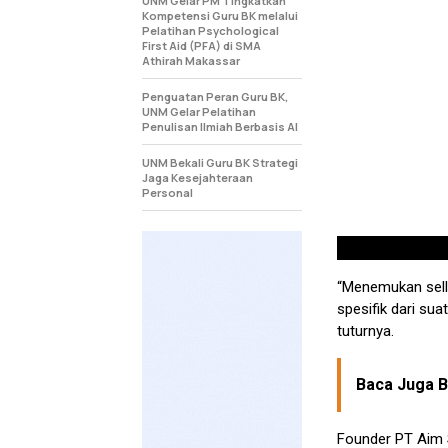
UNM Gelar PM Tingkatkan
Kompetensi Guru BK melalui
Pelatihan Psychological
First Aid (PFA) di SMA
Athirah Makassar
Penguatan Peran Guru BK,
UNM Gelar Pelatihan
Penulisan Ilmiah Berbasis AI
UNM Bekali Guru BK Strategi
Jaga Kesejahteraan
Personal
“Menemukan sellin
spesifik dari su
tuturnya.
Baca Juga Be
Founder PT Aim S