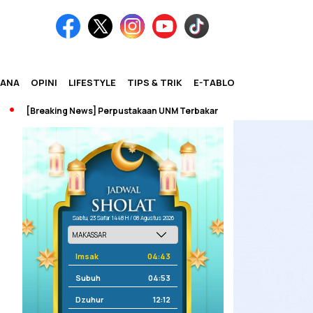
IANA
OPINI
LIFESTYLE
TIPS & TRIK
E-TABLOID
[Breaking News] Perpustakaan UNM Terbakar
Sabtu, 23 Safar 1448 H / 08 Agustus 2026
Imsak
04:43
Subuh
04:53
Dzuhur
12:12