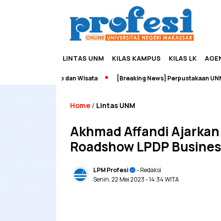
LINTAS UNM
KILAS KAMPUS
KILAS LK
AGE
 Edupreneurship dan Wisata
[Breaking News] Perpustakaan UNM Ter
Home
Lintas UNM
/
Akhmad Affandi Ajarkan
Roadshow LPDP Busines
LPM Profesi
- Redaksi
Senin, 22 Mei 2023
- 14:34 WITA