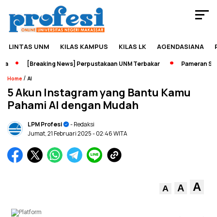
LINTAS UNM
KILAS KAMPUS
KILAS LK
AGENDASIANA
[Breaking News] Perpustakaan UNM Terbakar
Pameran Sejara
/
Home
AI
5 Akun Instagram yang Bantu Kamu
Pahami AI dengan Mudah
LPM Profesi
- Redaksi
Jumat, 21 Februari 2025
- 02:46 WITA
A
A
A