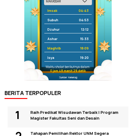
Imsak
04:43
Subuh
04:53
Dzuhur
12:12
Ashar
15:33
Maghrib
18:09
Isya
19:20
Waktu sholat berikutnya dalam:
0 jam 48 menit 29 detik
Sumber: Kemenag
BERITA TERPOPULER
Raih Predikat Wisudawan Terbaik I Program
Magister Fakultas Seni dan Desain
Tahapan Pemilihan Rektor UNM Segera