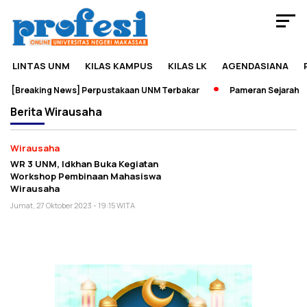
LINTAS UNM
KILAS KAMPUS
KILAS LK
AGENDASIANA
[Breaking News] Perpustakaan UNM Terbakar
Pameran Sejarah Ja
Berita
Wirausaha
Wirausaha
WR 3 UNM, Idkhan Buka Kegiatan
Workshop Pembinaan Mahasiswa
Wirausaha
Jumat, 27 Oktober 2023 - 19:15 WITA