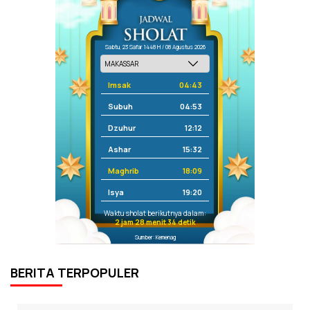
Sabtu, 23 Safar 1448 H / 08 Agustus 2026
Imsak
04:43
Subuh
04:53
Dzuhur
12:12
Ashar
15:32
Maghrib
18:09
Isya
19:20
Waktu sholat berikutnya dalam:
2 jam 28 menit 34 detik
Sumber: Kemenag
BERITA TERPOPULER