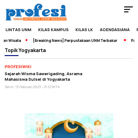
LINTAS UNM
KILAS KAMPUS
KILAS LK
AGENDASIANA
an Wisata
[Breaking News] Perpustakaan UNM Terbakar
Pame
Topik
Yogyakarta
PROFESIWIKI
Sejarah Wisma Sawerigading, Asrama
Mahasiswa Sulsel di Yogyakarta
Senin, 13 Februari 2023 - 21:12 WITA