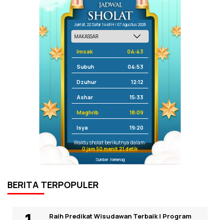
Jum'at, 22 Safar 1448 H / 07 Agustus 2026
Imsak
04:43
Subuh
04:53
Dzuhur
12:12
Ashar
15:33
Maghrib
18:09
Isya
19:20
Waktu sholat berikutnya dalam:
0 jam 50 menit 21 detik
Sumber: Kemenag
BERITA TERPOPULER
Raih Predikat Wisudawan Terbaik I Program