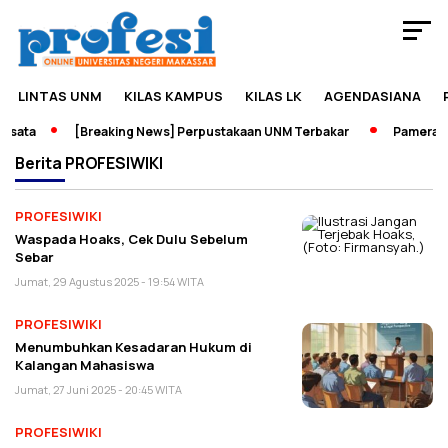
LINTAS UNM
KILAS KAMPUS
KILAS LK
AGENDASIANA
ata
[Breaking News] Perpustakaan UNM Terbakar
Pameran Se
Berita
PROFESIWIKI
PROFESIWIKI
Waspada Hoaks, Cek Dulu Sebelum
Sebar
Jumat, 29 Agustus 2025 - 19:54 WITA
PROFESIWIKI
Menumbuhkan Kesadaran Hukum di
Kalangan Mahasiswa
Jumat, 27 Juni 2025 - 20:45 WITA
PROFESIWIKI