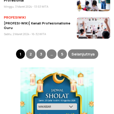
Profesional
Minggu, 3 Maret 2024 - 13:53 WITA
PROFESIWIKI
[PROFESI-WIKI] Kenali Profesionalisme
Guru
Sabtu, 2 Maret 2024 - 16:32 WITA
Paginasi
pos
1
2
3
…
5
Selanjutnya
Senin, 25 Safar 1448 H / 10 Agustus 2026