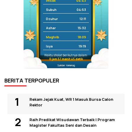
Imsak
04:43
Subuh
04:53
Dzuhur
12:11
Ashar
15:32
Maghrib
18:09
Isya
19:19
Waktu sholat berikutnya dalam:
0 jam 57 menit 44 detik
Sumber: Kemenag
BERITA TERPOPULER
Rekam Jejak Kuat, WR 1 Masuk Bursa Calon
Rektor
Raih Predikat Wisudawan Terbaik I Program
Magister Fakultas Seni dan Desain