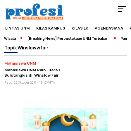
LINTAS UNM
KILAS KAMPUS
KILAS LK
AGENDASIANA
 Wisata
[Breaking News] Perpustakaan UNM Terbakar
Pamera
Topik
Winslowwfair
Mahasiswa UNM
Mahasiswa UNM Raih Juara 1
Bulutangkis di Winslow Fair
Rabu, 25 Oktober 2017 - 19:12 WITA