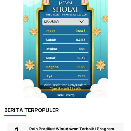
Ahad, 24 Safar 1448 H / 09 Agustus 2026
Imsak
04:43
Subuh
04:53
Dzuhur
12:11
Ashar
15:32
Maghrib
18:09
Isya
19:19
Waktu sholat berikutnya dalam:
7 jam 8 menit 31 detik
Sumber: Kemenag
BERITA TERPOPULER
Raih Predikat Wisudawan Terbaik I Program