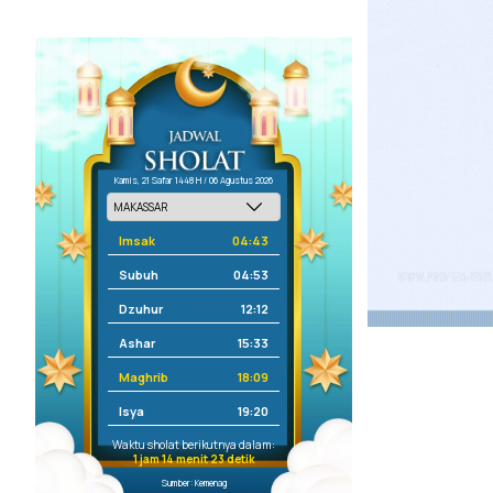
Kamis, 21 Safar 1448 H / 06 Agustus 2026
Imsak
04:43
Subuh
04:53
Dzuhur
12:12
Ashar
15:33
Maghrib
18:09
Isya
19:20
Waktu sholat berikutnya dalam:
1 jam 14 menit 23 detik
Sumber: Kemenag