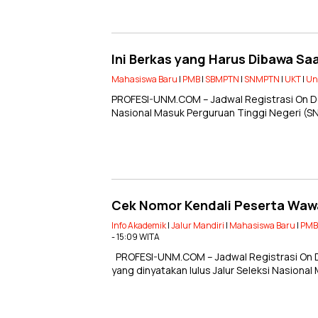
Ini Berkas yang Harus Dibawa 
Mahasiswa Baru
|
PMB
|
SBMPTN
|
SNMPTN
|
UKT
|
Un
PROFESI-UNM.COM – Jadwal Registrasi On De
Nasional Masuk Perguruan Tinggi Negeri (
Cek Nomor Kendali Peserta Waw
Info Akademik
|
Jalur Mandiri
|
Mahasiswa Baru
|
PMB
- 15:09 WITA
PROFESI-UNM.COM – Jadwal Registrasi On 
yang dinyatakan lulus Jalur Seleksi Nasiona