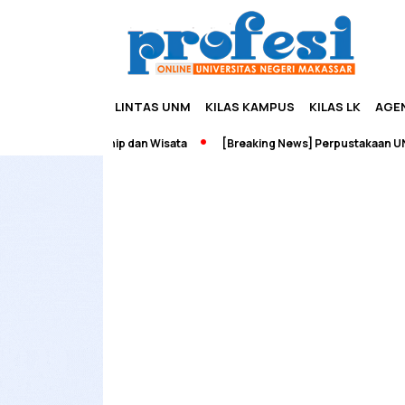
LINTAS UNM
KILAS KAMPUS
KILAS LK
AGE
ah Edupreneurship dan Wisata
[Breaking News] Perpustakaan UNM 