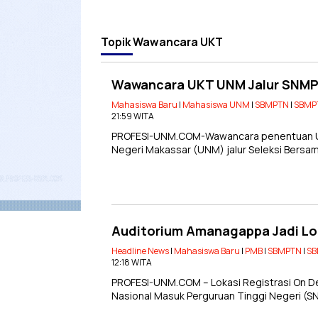
Topik
Wawancara UKT
Wawancara UKT UNM Jalur SNMP
Mahasiswa Baru
|
Mahasiswa UNM
|
SBMPTN
|
SBMP
21:59 WITA
PROFESI-UNM.COM-Wawancara penentuan Uan
Negeri Makassar (UNM) jalur Seleksi Bersam
Auditorium Amanagappa Jadi L
Headline News
|
Mahasiswa Baru
|
PMB
|
SBMPTN
|
SB
12:18 WITA
PROFESI-UNM.COM – Lokasi Registrasi On De
Nasional Masuk Perguruan Tinggi Negeri (