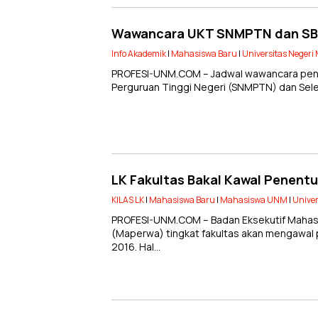
Wawancara UKT SNMPTN dan SBM
Info Akademik
|
Mahasiswa Baru
|
Universitas Negeri
PROFESI-UNM.COM – Jadwal wawancara penen
Perguruan Tinggi Negeri (SNMPTN) dan Sel
LK Fakultas Bakal Kawal Penen
KILAS LK
|
Mahasiswa Baru
|
Mahasiswa UNM
|
Univer
PROFESI-UNM.COM – Badan Eksekutif Mahas
(Maperwa) tingkat fakultas akan mengawal
2016. Hal…