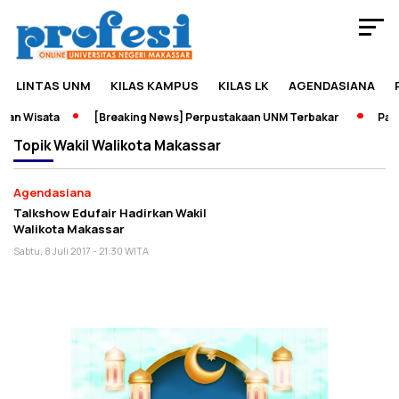
LINTAS UNM
KILAS KAMPUS
KILAS LK
AGENDASIANA
an Wisata
[Breaking News] Perpustakaan UNM Terbakar
Pamer
Topik
Wakil Walikota Makassar
Agendasiana
Talkshow Edufair Hadirkan Wakil
Walikota Makassar
Sabtu, 8 Juli 2017 - 21:30 WITA