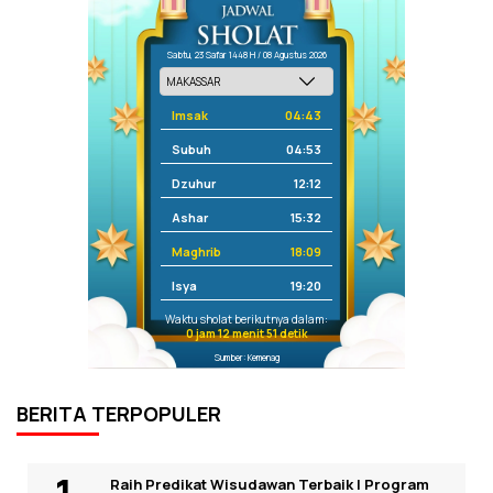
Sabtu, 23 Safar 1448 H / 08 Agustus 2026
Imsak
04:43
Subuh
04:53
Dzuhur
12:12
Ashar
15:32
Maghrib
18:09
Isya
19:20
Waktu sholat berikutnya dalam:
0 jam 12 menit 51 detik
Sumber: Kemenag
BERITA TERPOPULER
Raih Predikat Wisudawan Terbaik I Program