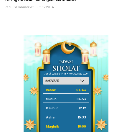
Rabu, 31 Januari 2018 - 11:12 WITA
Jum'at, 22 Safar 1448 H / 07 Agustus 2026
Imsak
04:43
Subuh
04:53
Dzuhur
12:12
Ashar
15:33
Maghrib
18:09