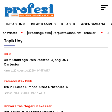
LINTAS UNM
KILAS KAMPUS
KILAS LK
AGENDASIANA
dan Wisata
[Breaking News] Perpustakaan UNM Terbakar
Pame
Topik
Uny
UKM
UKM Olahraga Raih Prestasi Ajang UNY
Cartesion
Kamis, 20 Agustus 2020 - 04:11 WITA
Kemenristek Dikti
126 PT Lolos Pimnas, UNM Urutan Ke-6
Selasa, 30 Juli 2019 - 19:33 WITA
Universitas Negeri Makassar
Peringkat UNM Meningkat Versi 4ICU