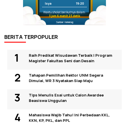
Isya
19:20
Waktu sholat berikutnya dalam:
3 jam 6 menit 23 detik
Sumber: Kemenag
BERITA TERPOPULER
Raih Predikat Wisudawan Terbaik I Program
Magister Fakultas Seni dan Desain
Tahapan Pemilihan Rektor UNM Segera
Dimulai, WR 3 Nyatakan Siap Maju
Tips Menulis Esai untuk Calon Awardee
Beasiswa Unggulan
Mahasiswa Wajib Tahu! Ini Perbedaan KKL,
KKN, KP, PKL, dan PPL