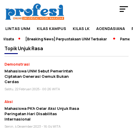
LINTAS UNM
KILAS KAMPUS
KILAS LK
AGENDASIANA
Wisata
[Breaking News] Perpustakaan UNM Terbakar
Pameran 
Topik
Unjuk Rasa
Demonstrasi
Mahasiswa UNM Sebut Pemerintah
Ciptakan Generasi Gemuk Bukan
Cerdas
Sabtu, 22 Februari 2025 - 00:26 WITA
Aksi
Mahasiswa PKh Gelar Aksi Unjuk Rasa
Peringatan Hari Disabilitas
Internasional
Senin, 4 Desember 2023 - 16:04 WITA