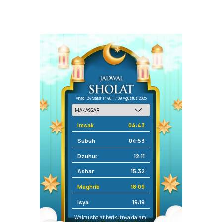
Ahad, 24 Safar 1448 H / 09 Agustus 2026
Imsak
04:43
Subuh
04:53
Dzuhur
12:11
Ashar
15:32
Maghrib
18:09
Isya
19:19
Waktu sholat berikutnya dalam: