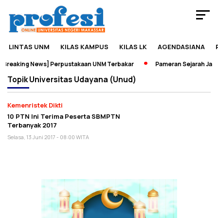
LINTAS UNM
KILAS KAMPUS
KILAS LK
AGENDASIANA
Breaking News] Perpustakaan UNM Terbakar
Pameran Sejarah Jadi 
Topik
Universitas Udayana (Unud)
Kemenristek Dikti
10 PTN Ini Terima Peserta SBMPTN
Terbanyak 2017
Selasa, 13 Juni 2017 - 08:00 WITA