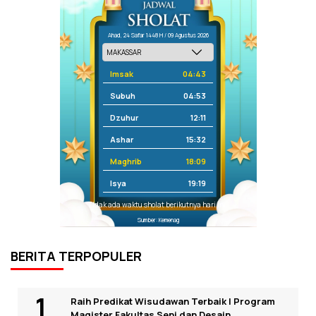
Ahad, 24 Safar 1448 H / 09 Agustus 2026
Imsak
04:43
Subuh
04:53
Dzuhur
12:11
Ashar
15:32
Maghrib
18:09
Isya
19:19
Tidak ada waktu sholat berikutnya hari ini.
Sumber: Kemenag
BERITA TERPOPULER
Raih Predikat Wisudawan Terbaik I Program
Magister Fakultas Seni dan Desain