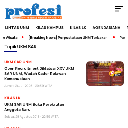
LINTAS UNM
KILAS KAMPUS
KILAS LK
AGENDASIANA
n Wisata
[Breaking News] Perpustakaan UNM Terbakar
Pamera
Topik
UKM SAR
UKM SAR UNM
Open Recruitment Diklatsar XXV UKM
SAR UNM, Wadah Kader Relawan
Kemanusiaan
Jumat, 24 Juli 2026 - 20:39 WITA
KILAS LK
UKM SAR UNM Buka Perekrutan
Anggota Baru
Selasa, 28 Agustus 2018 - 22:59 WITA