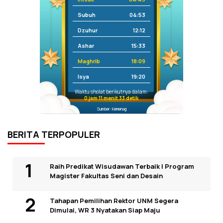
Subuh
04:53
Dzuhur
12:12
Ashar
15:33
Maghrib
18:09
Isya
19:20
Waktu sholat berikutnya dalam:
0 jam 11 menit 33 detik
Sumber: Kemenag
BERITA TERPOPULER
Raih Predikat Wisudawan Terbaik I Program
Magister Fakultas Seni dan Desain
Tahapan Pemilihan Rektor UNM Segera
Dimulai, WR 3 Nyatakan Siap Maju