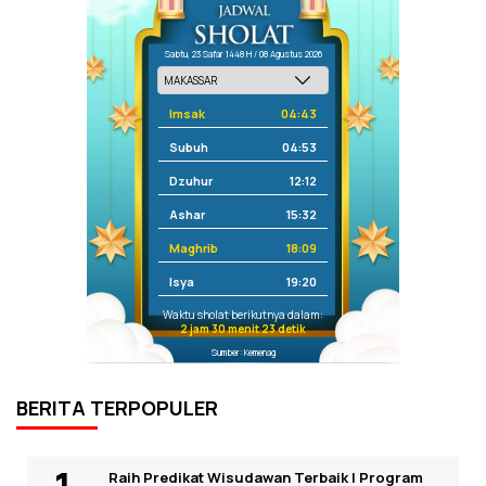
Sabtu, 23 Safar 1448 H / 08 Agustus 2026
Imsak
04:43
Subuh
04:53
Dzuhur
12:12
Ashar
15:32
Maghrib
18:09
Isya
19:20
Waktu sholat berikutnya dalam:
2 jam 30 menit 23 detik
Sumber: Kemenag
BERITA TERPOPULER
Raih Predikat Wisudawan Terbaik I Program