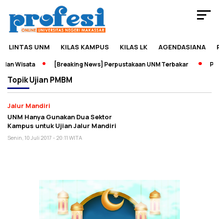
LINTAS UNM
KILAS KAMPUS
KILAS LK
AGENDASIANA
dan Wisata
[Breaking News] Perpustakaan UNM Terbakar
Pame
Topik
Ujian PMBM
Jalur Mandiri
UNM Hanya Gunakan Dua Sektor
Kampus untuk Ujian Jalur Mandiri
Senin, 10 Juli 2017 - 20:11 WITA