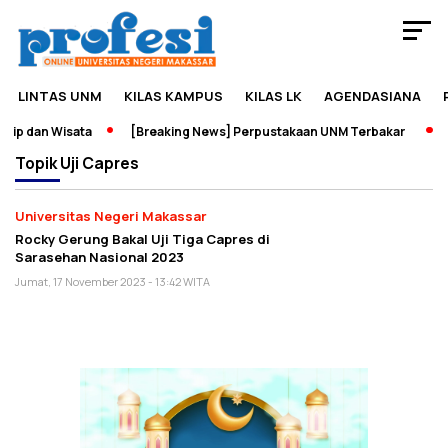
LINTAS UNM
KILAS KAMPUS
KILAS LK
AGENDASIANA
ip dan Wisata
[Breaking News] Perpustakaan UNM Terbakar
P
Topik
Uji Capres
Universitas Negeri Makassar
Rocky Gerung Bakal Uji Tiga Capres di
Sarasehan Nasional 2023
Jumat, 17 November 2023 - 13:42 WITA