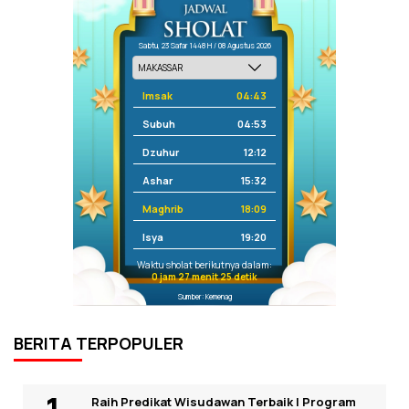
Sabtu, 23 Safar 1448 H / 08 Agustus 2026
Imsak
04:43
Subuh
04:53
Dzuhur
12:12
Ashar
15:32
Maghrib
18:09
Isya
19:20
Waktu sholat berikutnya dalam:
0 jam 27 menit 25 detik
Sumber: Kemenag
BERITA TERPOPULER
Raih Predikat Wisudawan Terbaik I Program