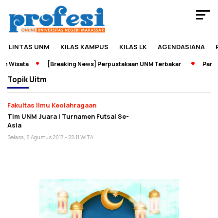
LINTAS UNM
KILAS KAMPUS
KILAS LK
AGENDASIANA
n Wisata
[Breaking News] Perpustakaan UNM Terbakar
Pamera
Topik
Uitm
Fakultas Ilmu Keolahragaan
Tim UNM Juara I Turnamen Futsal Se-
Asia
Selasa, 8 Agustus 2017 - 22:11 WITA