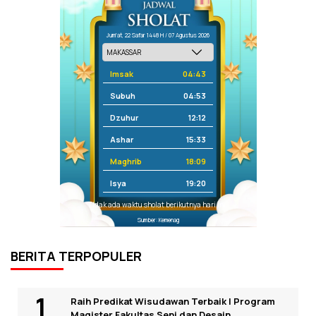
Jum'at, 22 Safar 1448 H / 07 Agustus 2026
Imsak
04:43
Subuh
04:53
Dzuhur
12:12
Ashar
15:33
Maghrib
18:09
Isya
19:20
Tidak ada waktu sholat berikutnya hari ini.
Sumber: Kemenag
BERITA TERPOPULER
Raih Predikat Wisudawan Terbaik I Program
Magister Fakultas Seni dan Desain