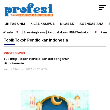
LINTAS UNM
KILAS KAMPUS
KILAS LK
AGENDASIANA
 Wisata
[Breaking News] Perpustakaan UNM Terbakar
Pameran
Topik
Tokoh Pendidikan Indonesia
PROFESIWIKI
Yuk Intip Tokoh Pendidikan Berpengaruh
di Indonesia
Kamis, 2 Februari 2023 - 11:26 WITA