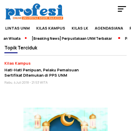
LINTAS UNM
KILAS KAMPUS
KILAS LK
AGENDASIANA
an Wisata
[Breaking News] Perpustakaan UNM Terbakar
Pamer
Topik
Terciduk
Kilas Kampus
Hati-Hati Penipuan, Pelaku Pemalsuan
Sertifikat Ditemukan di PPS UNM
Rabu, 4 Juli 2018 - 21:53 WITA