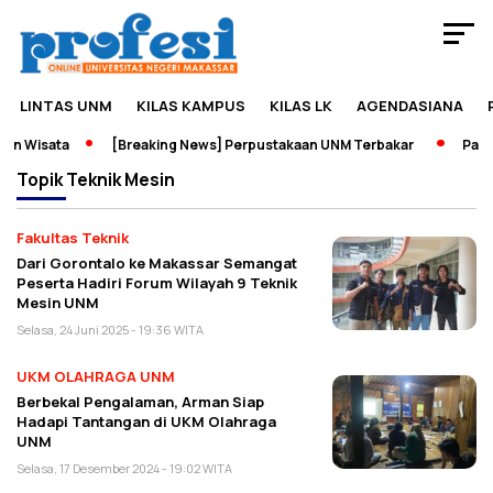
LINTAS UNM
KILAS KAMPUS
KILAS LK
AGENDASIANA
n Wisata
[Breaking News] Perpustakaan UNM Terbakar
Pamera
Topik
Teknik Mesin
Fakultas Teknik
Dari Gorontalo ke Makassar Semangat
Peserta Hadiri Forum Wilayah 9 Teknik
Mesin UNM
Selasa, 24 Juni 2025 - 19:36 WITA
UKM OLAHRAGA UNM
Berbekal Pengalaman, Arman Siap
Hadapi Tantangan di UKM Olahraga
UNM
Selasa, 17 Desember 2024 - 19:02 WITA