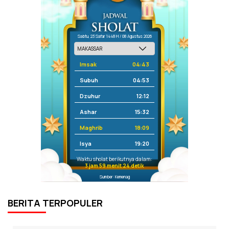
Sabtu, 23 Safar 1448 H / 08 Agustus 2026
Imsak
04:43
Subuh
04:53
Dzuhur
12:12
Ashar
15:32
Maghrib
18:09
Isya
19:20
Waktu sholat berikutnya dalam:
3 jam 59 menit 24 detik
Sumber: Kemenag
BERITA TERPOPULER