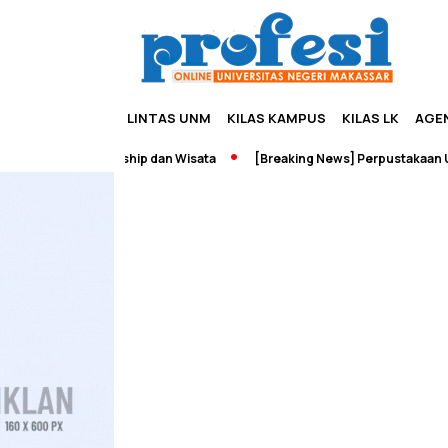
LINTAS UNM
KILAS KAMPUS
KILAS LK
AGE
adah Edupreneurship dan Wisata
[Breaking News] Perpustakaan UNM