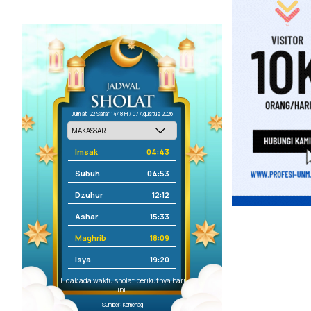
Jum'at, 22 Safar 1448 H / 07 Agustus 2026
Imsak
04:43
Subuh
04:53
Dzuhur
12:12
Ashar
15:33
Maghrib
18:09
Isya
19:20
Tidak ada waktu sholat berikutnya hari
ini.
Sumber: Kemenag