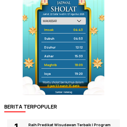
Jum'at, 22 Safar 1448 H / 07 Agustus 2026
Imsak
04:43
Subuh
04:53
Dzuhur
12:12
Ashar
15:33
Maghrib
18:09
Isya
19:20
Waktu sholat berikutnya dalam:
0 jam 53 menit 34 detik
Sumber: Kemenag
BERITA TERPOPULER
Raih Predikat Wisudawan Terbaik I Program