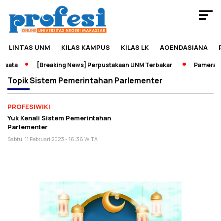
LINTAS UNM
KILAS KAMPUS
KILAS LK
AGENDASIANA
isata
[Breaking News] Perpustakaan UNM Terbakar
Pameran S
Topik
Sistem Pemerintahan Parlementer
PROFESIWIKI
Yuk Kenali Sistem Pemerintahan
Parlementer
Sabtu, 11 Februari 2023 - 16:36 WITA