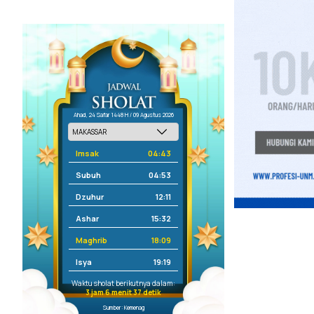
Ahad, 24 Safar 1448 H / 09 Agustus 2026
Imsak
04:43
Subuh
04:53
Dzuhur
12:11
Ashar
15:32
Maghrib
18:09
Isya
19:19
Waktu sholat berikutnya dalam:
3 jam 6 menit 36 detik
Sumber: Kemenag