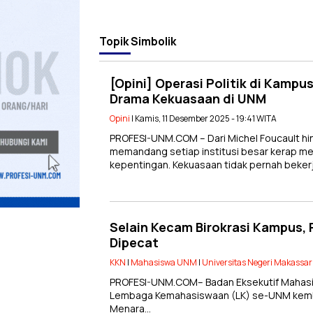
Topik
Simbolik
[Opini] Operasi Politik di Kamp
Drama Kekuasaan di UNM
Opini
| Kamis, 11 Desember 2025 - 19:41 WITA
PROFESI-UNM.COM – Dari Michel Foucault hi
memandang setiap institusi besar kerap me
kepentingan. Kekuasaan tidak pernah beker
Selain Kecam Birokrasi Kampus,
Dipecat
KKN
|
Mahasiswa UNM
|
Universitas Negeri Makassar
PROFESI-UNM.COM– Badan Eksekutif Mahasi
Lembaga Kemahasiswaan (LK) se-UNM kembali 
Menara…