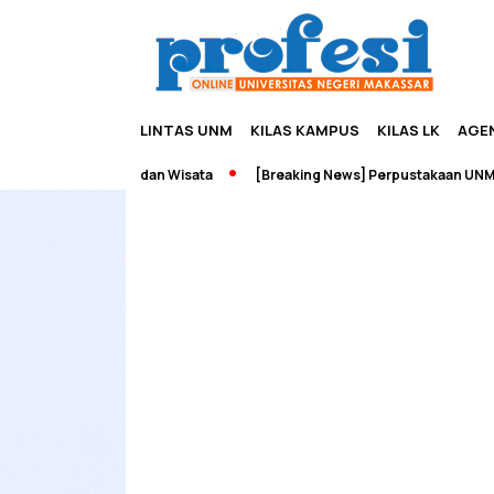
LINTAS UNM
KILAS KAMPUS
KILAS LK
AGE
 Edupreneurship dan Wisata
[Breaking News] Perpustakaan UNM Ter