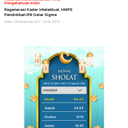
Pengetahuan Alam
Regenerasi Kader Intelektual, HMPS
Pendidikan IPA Gelar Sigma
Sabtu, 25 November 2017 - 19:56 WITA
Jum'at, 22 Safar 1448 H / 07 Agustus 2026
Imsak
04:43
Subuh
04:53
Dzuhur
12:12
Ashar
15:33