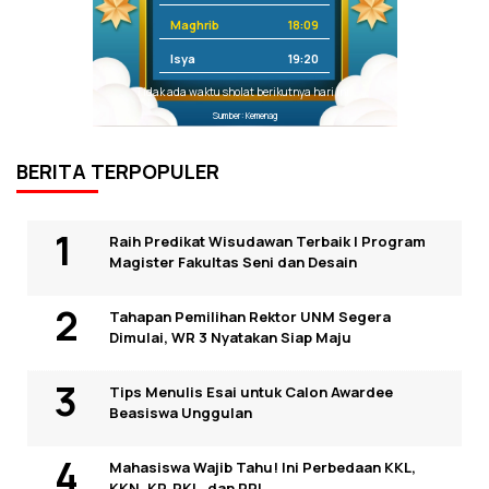
Maghrib
18:09
Isya
19:20
Tidak ada waktu sholat berikutnya hari ini.
Sumber: Kemenag
BERITA TERPOPULER
Raih Predikat Wisudawan Terbaik I Program
Magister Fakultas Seni dan Desain
Tahapan Pemilihan Rektor UNM Segera
Dimulai, WR 3 Nyatakan Siap Maju
Tips Menulis Esai untuk Calon Awardee
Beasiswa Unggulan
Mahasiswa Wajib Tahu! Ini Perbedaan KKL,
KKN, KP, PKL, dan PPL