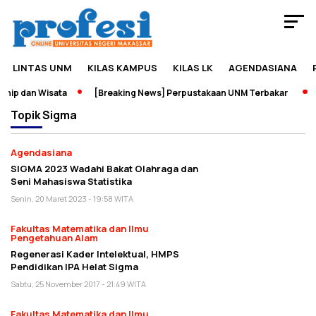
LINTAS UNM
KILAS KAMPUS
KILAS LK
AGENDASIANA
hip dan Wisata
[Breaking News] Perpustakaan UNM Terbakar
Topik
Sigma
Agendasiana
SIGMA 2023 Wadahi Bakat Olahraga dan
Seni Mahasiswa Statistika
Senin, 20 Maret 2023 - 19:58 WITA
Fakultas Matematika dan Ilmu
Pengetahuan Alam
Regenerasi Kader Intelektual, HMPS
Pendidikan IPA Helat Sigma
Sabtu, 25 November 2017 - 21:49 WITA
Fakultas Matematika dan Ilmu