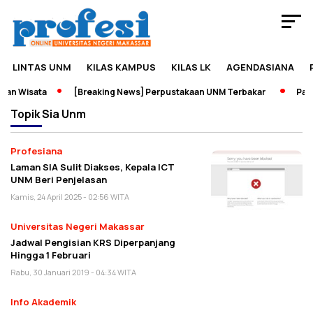
LINTAS UNM
KILAS KAMPUS
KILAS LK
AGENDASIANA
an Wisata
[Breaking News] Perpustakaan UNM Terbakar
Pamer
Topik
Sia Unm
Profesiana
Laman SIA Sulit Diakses, Kepala ICT
UNM Beri Penjelasan
Kamis, 24 April 2025 - 02:56 WITA
Universitas Negeri Makassar
Jadwal Pengisian KRS Diperpanjang
Hingga 1 Februari
Rabu, 30 Januari 2019 - 04:34 WITA
Info Akademik