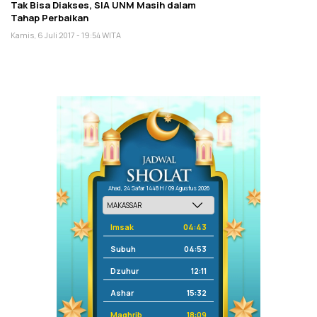
Tak Bisa Diakses, SIA UNM Masih dalam
Tahap Perbaikan
Kamis, 6 Juli 2017 - 19:54 WITA
Ahad, 24 Safar 1448 H / 09 Agustus 2026
Imsak
04:43
Subuh
04:53
Dzuhur
12:11
Ashar
15:32
Maghrib
18:09