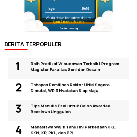
Isya
19:19
Waktu sholat berikutnya dalam:
1 jam 7 menit 18 detik
Sumber: Kemenag
BERITA TERPOPULER
Raih Predikat Wisudawan Terbaik I Program
Magister Fakultas Seni dan Desain
Tahapan Pemilihan Rektor UNM Segera
Dimulai, WR 3 Nyatakan Siap Maju
Tips Menulis Esai untuk Calon Awardee
Beasiswa Unggulan
Mahasiswa Wajib Tahu! Ini Perbedaan KKL,
KKN, KP, PKL, dan PPL