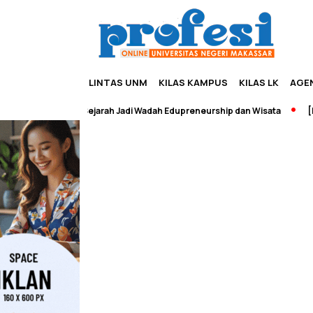
LINTAS UNM
KILAS KAMPUS
KILAS LK
AGE
Pameran Sejarah Jadi Wadah Edupreneurship dan Wisata
[Bre