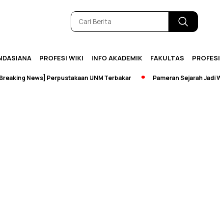
NDASIANA
PROFESI WIKI
INFO AKADEMIK
FAKULTAS
PROFES
aking News] Perpustakaan UNM Terbakar
Pameran Sejarah Jadi Wad