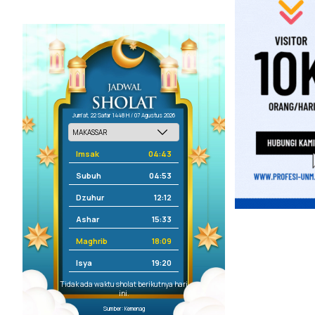
Jum'at, 22 Safar 1448 H / 07 Agustus 2026
Imsak
04:43
Subuh
04:53
Dzuhur
12:12
Ashar
15:33
Maghrib
18:09
Isya
19:20
Tidak ada waktu sholat berikutnya hari
ini.
Sumber: Kemenag