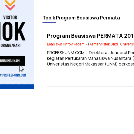
Topik
Program Beasiswa Permata
Program Beasiswa PERMATA 201
Beasiswa
|
Info Akademik
|
Kemenristek Dikti
|
Universi
PROFESI-UNM.COM – Direktorat Jenderal Pe
kegiatan Pertukaran Mahasiswa Nusantara
Univeristas Negeri Makassar (UNM) berke