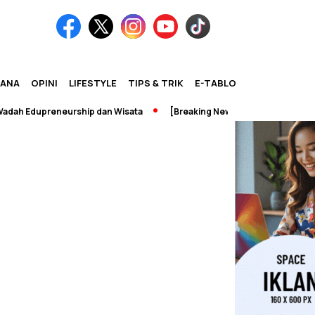
IANA
OPINI
LIFESTYLE
TIPS & TRIK
E-TABLOID
ah Edupreneurship dan Wisata
[Breaking News] Perpustakaan UNM T