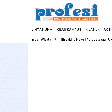
LINTAS UNM
KILAS KAMPUS
KILAS LK
AGE
ah Edupreneurship dan Wisata
[Breaking News] Perpustakaan UNM T