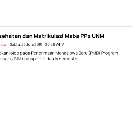
sehatan dan Matrikulasi Maba PPs UNM
assar
| Sabtu, 23 Juni 2018 - 20:56 WITA
akan lolos pada Penerimaan Mahasiswa Baru (PMB) Program
ar (UNM) tahap I, II,III dan IV semester…