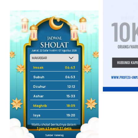
Jum'at, 22 Safar 1448 H / 07 Agustus 2026
Imsak
04:43
Subuh
04:53
Dzuhur
12:12
Ashar
15:33
Maghrib
18:09
Isya
19:20
Waktu sholat berikutnya dalam:
3 jam 43 menit 36 detik
Sumber: Kemenag