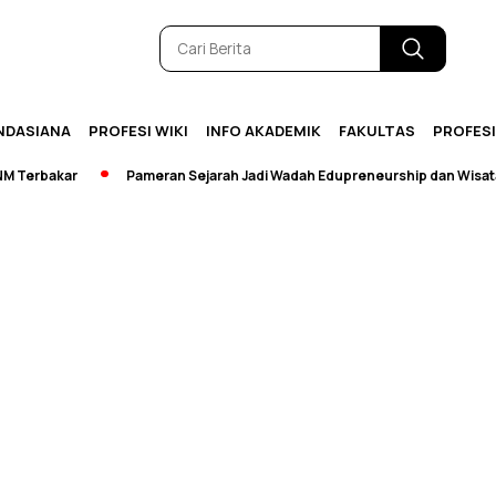
NDASIANA
PROFESI WIKI
INFO AKADEMIK
FAKULTAS
PROFES
erbakar
Pameran Sejarah Jadi Wadah Edupreneurship dan Wisata