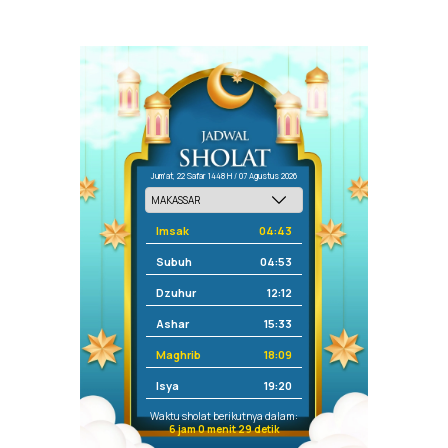
Jum'at, 22 Safar 1448 H / 07 Agustus 2026
Imsak
04:43
Subuh
04:53
Dzuhur
12:12
Ashar
15:33
Maghrib
18:09
Isya
19:20
Waktu sholat berikutnya dalam:
6 jam 0 menit 29 detik