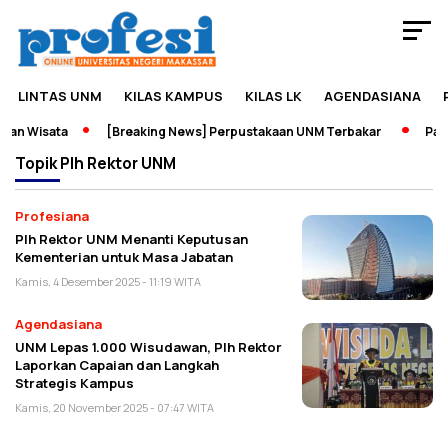
LINTAS UNM
KILAS KAMPUS
KILAS LK
AGENDASIANA
an Wisata
[Breaking News] Perpustakaan UNM Terbakar
Pamer
Topik
Plh Rektor UNM
Profesiana
Plh Rektor UNM Menanti Keputusan
Kementerian untuk Masa Jabatan
Kamis, 4 Desember 2025 - 11:19 WITA
Agendasiana
UNM Lepas 1.000 Wisudawan, Plh Rektor
Laporkan Capaian dan Langkah
Strategis Kampus
Kamis, 20 November 2025 - 07:47 WITA