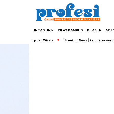
LINTAS UNM
KILAS KAMPUS
KILAS LK
AGE
dah Edupreneurship dan Wisata
[Breaking News] Perpustakaan UNM 