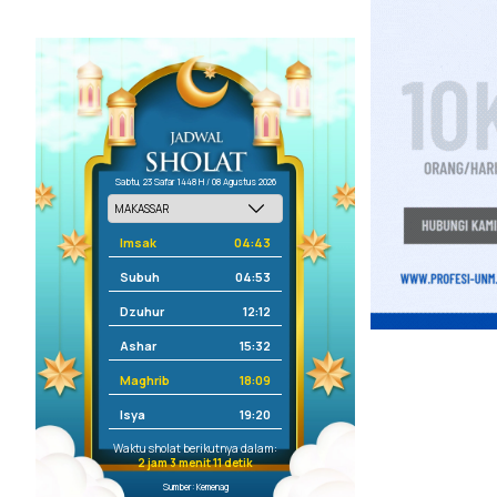
Sabtu, 23 Safar 1448 H / 08 Agustus 2026
Imsak
04:43
Subuh
04:53
Dzuhur
12:12
Ashar
15:32
Maghrib
18:09
Isya
19:20
Waktu sholat berikutnya dalam:
2 jam 3 menit 11 detik
Sumber: Kemenag