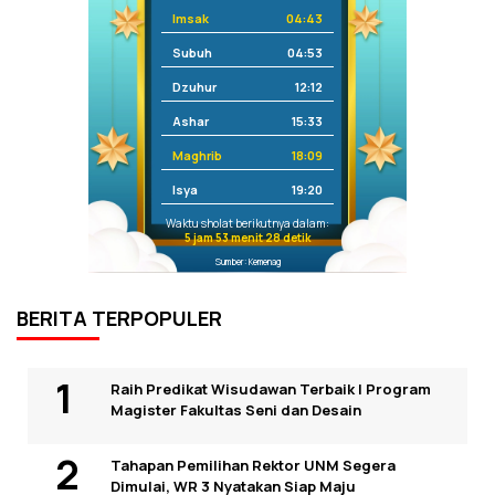
Imsak
04:43
Subuh
04:53
Dzuhur
12:12
Ashar
15:33
Maghrib
18:09
Isya
19:20
Waktu sholat berikutnya dalam:
5 jam 53 menit 28 detik
Sumber: Kemenag
BERITA TERPOPULER
Raih Predikat Wisudawan Terbaik I Program
Magister Fakultas Seni dan Desain
Tahapan Pemilihan Rektor UNM Segera
Dimulai, WR 3 Nyatakan Siap Maju