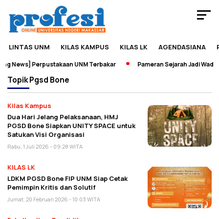
LINTAS UNM
KILAS KAMPUS
KILAS LK
AGENDASIANA
ng News] Perpustakaan UNM Terbakar
Pameran Sejarah Jadi Wadah 
Topik
Pgsd Bone
Kilas Kampus
Dua Hari Jelang Pelaksanaan, HMJ
PGSD Bone Siapkan UNITY SPACE untuk
Satukan Visi Organisasi
Rabu, 1 Juli 2026 - 09:28 WITA
KILAS LK
LDKM PGSD Bone FIP UNM Siap Cetak
Pemimpin Kritis dan Solutif
Jumat, 20 Februari 2026 - 10:03 WITA