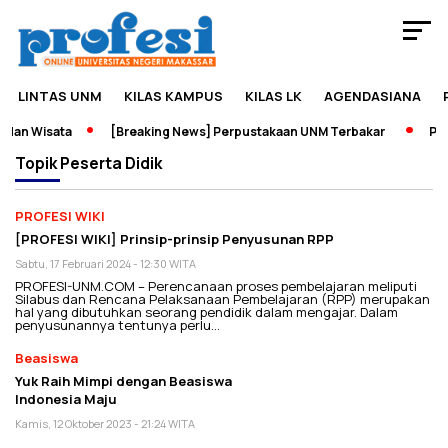
LINTAS UNM
KILAS KAMPUS
KILAS LK
AGENDASIANA
dan Wisata
[Breaking News] Perpustakaan UNM Terbakar
Pame
Topik
Peserta Didik
PROFESI WIKI
[PROFESI WIKI] Prinsip-prinsip Penyusunan RPP
Sabtu, 17 Februari 2024 - 12:30 WITA
PROFESI-UNM.COM – Perencanaan proses pembelajaran meliputi
Silabus dan Rencana Pelaksanaan Pembelajaran (RPP) merupakan
hal yang dibutuhkan seorang pendidik dalam mengajar. Dalam
penyusunannya tentunya perlu…
Beasiswa
Yuk Raih Mimpi dengan Beasiswa
Indonesia Maju
Kamis, 12 Oktober 2023 - 21:24 WITA