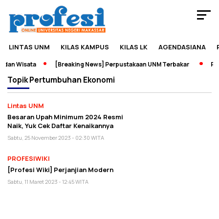
LINTAS UNM
KILAS KAMPUS
KILAS LK
AGENDASIANA
dan Wisata
[Breaking News] Perpustakaan UNM Terbakar
Pame
Topik
Pertumbuhan Ekonomi
Lintas UNM
Besaran Upah Minimum 2024 Resmi
Naik, Yuk Cek Daftar Kenaikannya
Sabtu, 25 November 2023 - 02:30 WITA
PROFESIWIKI
[Profesi Wiki] Perjanjian Modern
Sabtu, 11 Maret 2023 - 12:45 WITA