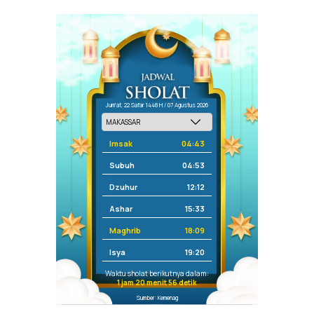
Jum'at, 22 Safar 1448 H / 07 Agustus 2026
Imsak
04:43
Subuh
04:53
Dzuhur
12:12
Ashar
15:33
Maghrib
18:09
Isya
19:20
Waktu sholat berikutnya dalam:
1 jam 20 menit 56 detik
Sumber: Kemenag