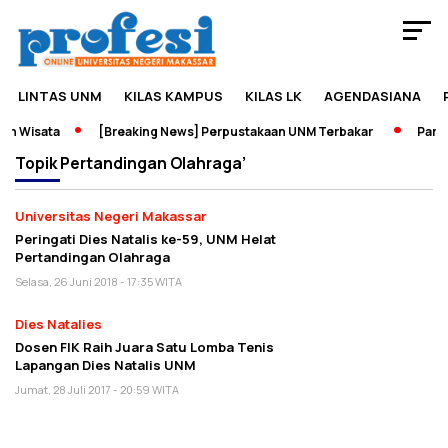
LINTAS UNM
KILAS KAMPUS
KILAS LK
AGENDASIANA
n Wisata
[Breaking News] Perpustakaan UNM Terbakar
Pamera
Topik
Pertandingan Olahraga’
Universitas Negeri Makassar
Peringati Dies Natalis ke-59, UNM Helat
Pertandingan Olahraga
Selasa, 26 Juni 2018 - 17:35 WITA
Dies Natalies
Dosen FIK Raih Juara Satu Lomba Tenis
Lapangan Dies Natalis UNM
Jumat, 28 Juli 2017 - 20:59 WITA