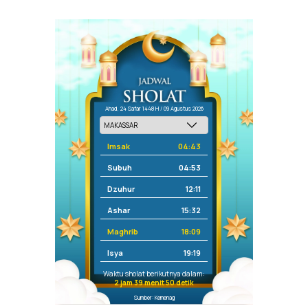
Ahad, 24 Safar 1448 H / 09 Agustus 2026
Imsak
04:43
Subuh
04:53
Dzuhur
12:11
Ashar
15:32
Maghrib
18:09
Isya
19:19
Waktu sholat berikutnya dalam:
2 jam 39 menit 50 detik
Sumber: Kemenag