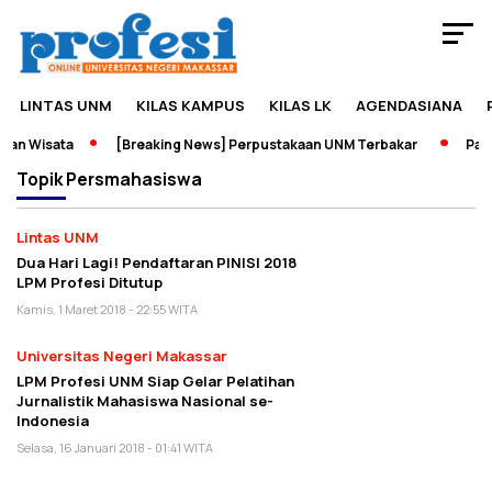
LINTAS UNM
KILAS KAMPUS
KILAS LK
AGENDASIANA
an Wisata
[Breaking News] Perpustakaan UNM Terbakar
Pamer
Topik
Persmahasiswa
Lintas UNM
Dua Hari Lagi! Pendaftaran PINISI 2018
LPM Profesi Ditutup
Kamis, 1 Maret 2018 - 22:55 WITA
Universitas Negeri Makassar
LPM Profesi UNM Siap Gelar Pelatihan
Jurnalistik Mahasiswa Nasional se-
Indonesia
Selasa, 16 Januari 2018 - 01:41 WITA