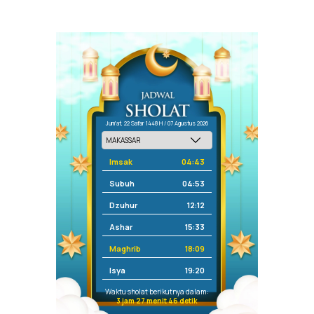
Jum'at, 22 Safar 1448 H / 07 Agustus 2026
Imsak
04:43
Subuh
04:53
Dzuhur
12:12
Ashar
15:33
Maghrib
18:09
Isya
19:20
Waktu sholat berikutnya dalam:
3 jam 27 menit 46 detik