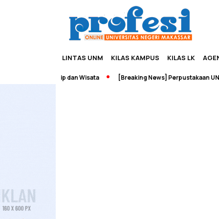
LINTAS UNM
KILAS KAMPUS
KILAS LK
AGE
ah Edupreneurship dan Wisata
[Breaking News] Perpustakaan UNM T