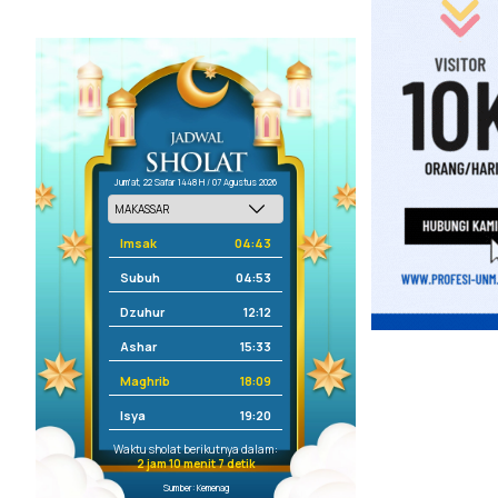
Jum'at, 22 Safar 1448 H / 07 Agustus 2026
Imsak
04:43
Subuh
04:53
Dzuhur
12:12
Ashar
15:33
Maghrib
18:09
Isya
19:20
Waktu sholat berikutnya dalam:
2 jam 10 menit 7 detik
Sumber: Kemenag