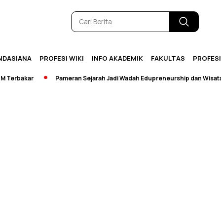
NDASIANA
PROFESI WIKI
INFO AKADEMIK
FAKULTAS
PROFES
erbakar
Pameran Sejarah Jadi Wadah Edupreneurship dan Wisata