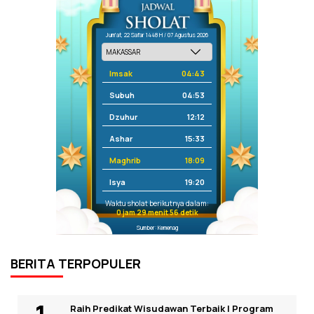
Jum'at, 22 Safar 1448 H / 07 Agustus 2026
Imsak
04:43
Subuh
04:53
Dzuhur
12:12
Ashar
15:33
Maghrib
18:09
Isya
19:20
Waktu sholat berikutnya dalam:
0 jam 29 menit 56 detik
Sumber: Kemenag
BERITA TERPOPULER
Raih Predikat Wisudawan Terbaik I Program