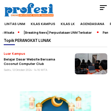
LINTAS UNM
KILAS KAMPUS
KILAS LK
AGENDASIANA
n Wisata
[Breaking News] Perpustakaan UNM Terbakar
Pamera
Topik
PERANGKAT LUNAK
Luar Kampus
Belajar Dasar Website Bersama
Coconut Computer Club
Sabtu, 12 Oktober 2024 - 14:16 WITA