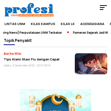
LINTAS UNM
KILAS KAMPUS
KILAS LK
AGENDASIANA
king News] Perpustakaan UNM Terbakar
Pameran Sejarah Jadi Wada
Topik
Penyakit
Berita Wiki
Tips Alami Atasi Flu dengan Cepat
Sabtu, 6 Desember 2025 - 22:57 WITA