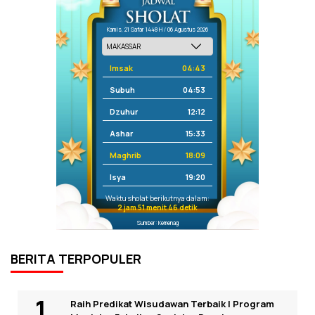
Kamis, 21 Safar 1448 H / 06 Agustus 2026
Imsak
04:43
Subuh
04:53
Dzuhur
12:12
Ashar
15:33
Maghrib
18:09
Isya
19:20
Waktu sholat berikutnya dalam:
2 jam 51 menit 46 detik
Sumber: Kemenag
BERITA TERPOPULER
Raih Predikat Wisudawan Terbaik I Program