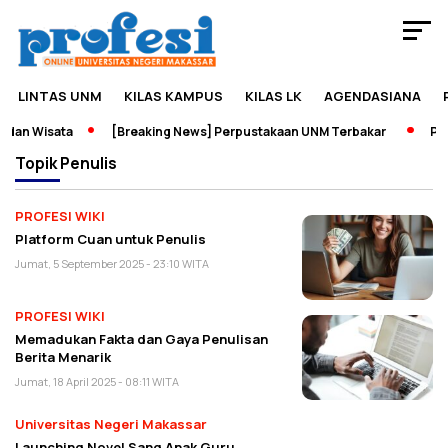
LINTAS UNM
KILAS KAMPUS
KILAS LK
AGENDASIANA
dan Wisata
[Breaking News] Perpustakaan UNM Terbakar
Pame
Topik
Penulis
PROFESI WIKI
Platform Cuan untuk Penulis
Jumat, 5 September 2025 - 23:10 WITA
PROFESI WIKI
Memadukan Fakta dan Gaya Penulisan
Berita Menarik
Jumat, 18 April 2025 - 08:11 WITA
Universitas Negeri Makassar
Launching Novel Sang Anak Guru