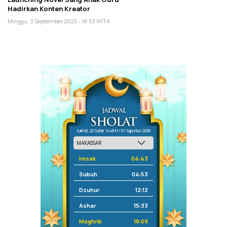
Hadirkan Konten Kreator
Minggu, 3 September 2023 - 18:53 WITA
Jum'at, 22 Safar 1448 H / 07 Agustus 2026
Imsak
04:43
Subuh
04:53
Dzuhur
12:12
Ashar
15:33
Maghrib
18:09