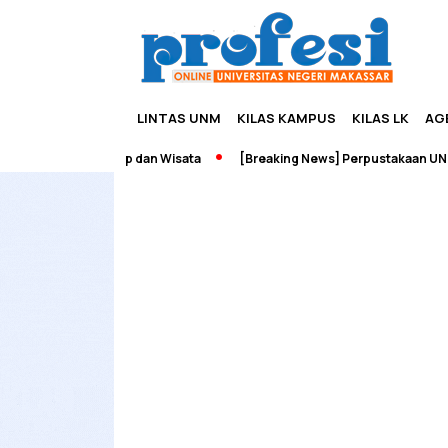
LINTAS UNM
KILAS KAMPUS
KILAS LK
AG
ah Edupreneurship dan Wisata
[Breaking News] Perpustakaan UNM T