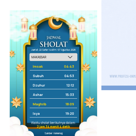
Jum'at, 22 Safar 1448 H / 07 Agustus 2026
Imsak
04:43
Subuh
04:53
Dzuhur
12:12
Ashar
15:33
Maghrib
18:09
Isya
19:20
Waktu sholat berikutnya dalam:
2 jam 34 menit 4 detik
Sumber: Kemenag