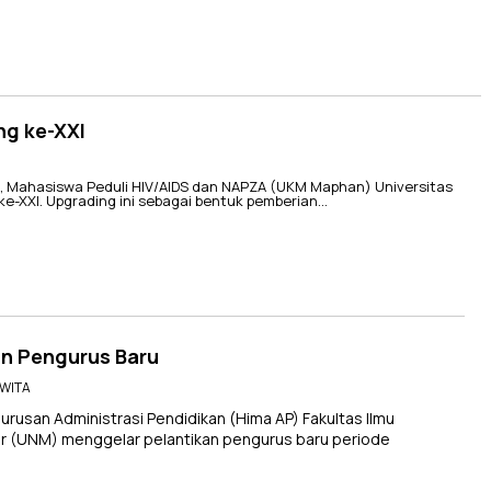
g ke-XXI
 Mahasiswa Peduli HIV/AIDS dan NAPZA (UKM Maphan) Universitas
e-XXI. Upgrading ini sebagai bentuk pemberian…
an Pengurus Baru
1 WITA
san Administrasi Pendidikan (Hima AP) Fakultas Ilmu
sar (UNM) menggelar pelantikan pengurus baru periode