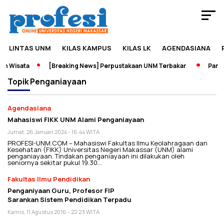
LINTAS UNM
KILAS KAMPUS
KILAS LK
AGENDASIANA
n Wisata
[Breaking News] Perpustakaan UNM Terbakar
Pamera
Topik
Penganiayaan
Agendasiana
Mahasiswi FIKK UNM Alami Penganiayaan
Jumat, 26 Januari 2024 - 16:44 WITA
PROFESI-UNM.COM – Mahasiswi Fakultas Ilmu Keolahragaan dan
Kesehatan (FIKK) Universitas Negeri Makassar (UNM) alami
penganiayaan. Tindakan penganiayaan ini dilakukan oleh
seniornya sekitar pukul 19.30…
Fakultas Ilmu Pendidikan
Penganiyaan Guru, Profesor FIP
Sarankan Sistem Pendidikan Terpadu
Kamis, 11 Agustus 2016 - 22:23 WITA