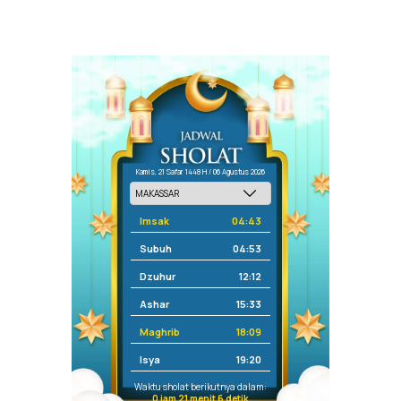
Kamis, 21 Safar 1448 H / 06 Agustus 2026
Imsak
04:43
Subuh
04:53
Dzuhur
12:12
Ashar
15:33
Maghrib
18:09
Isya
19:20
Waktu sholat berikutnya dalam:
0 jam 21 menit 6 detik