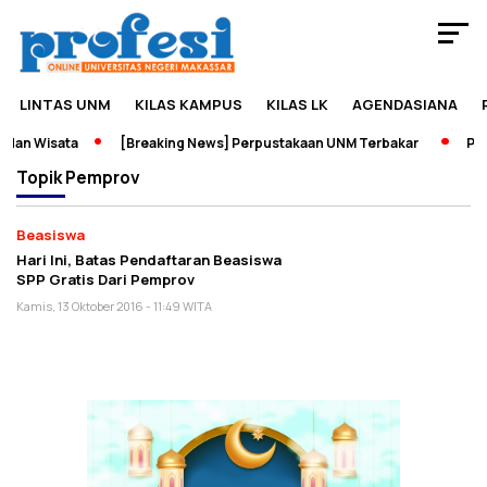
LINTAS UNM
KILAS KAMPUS
KILAS LK
AGENDASIANA
dan Wisata
[Breaking News] Perpustakaan UNM Terbakar
Pame
Topik
Pemprov
Beasiswa
Hari Ini, Batas Pendaftaran Beasiswa
SPP Gratis Dari Pemprov
Kamis, 13 Oktober 2016 - 11:49 WITA