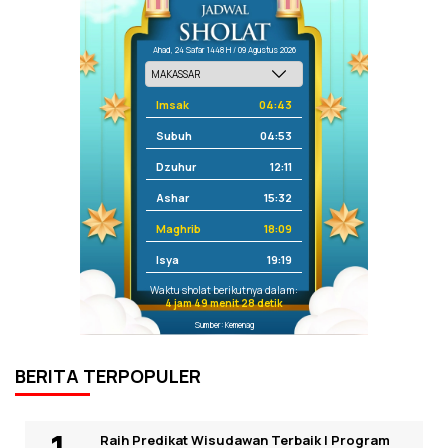
Ahad, 24 Safar 1448 H / 09 Agustus 2026
Imsak
04:43
Subuh
04:53
Dzuhur
12:11
Ashar
15:32
Maghrib
18:09
Isya
19:19
Waktu sholat berikutnya dalam:
4 jam 49 menit 28 detik
Sumber: Kemenag
BERITA TERPOPULER
Raih Predikat Wisudawan Terbaik I Program