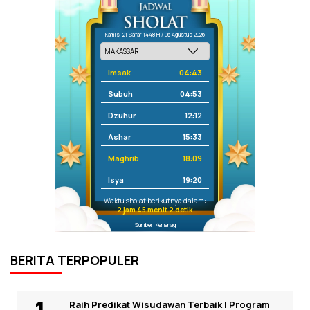
Kamis, 21 Safar 1448 H / 06 Agustus 2026
Imsak
04:43
Subuh
04:53
Dzuhur
12:12
Ashar
15:33
Maghrib
18:09
Isya
19:20
Waktu sholat berikutnya dalam:
2 jam 45 menit 2 detik
Sumber: Kemenag
BERITA TERPOPULER
Raih Predikat Wisudawan Terbaik I Program