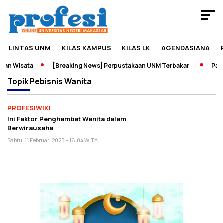
LINTAS UNM
KILAS KAMPUS
KILAS LK
AGENDASIANA
an Wisata
[Breaking News] Perpustakaan UNM Terbakar
Pamer
Topik
Pebisnis Wanita
PROFESIWIKI
Ini Faktor Penghambat Wanita dalam
Berwirausaha
Sabtu, 11 Februari 2023 - 16:04 WITA