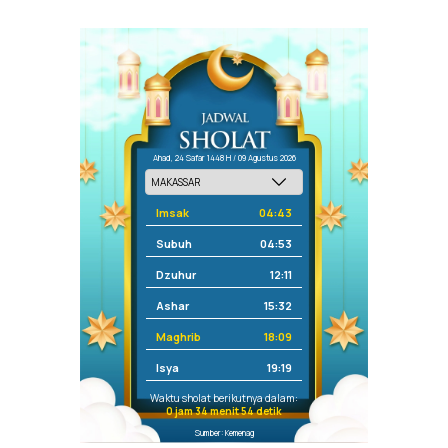
Ahad, 24 Safar 1448 H / 09 Agustus 2026
Imsak
04:43
Subuh
04:53
Dzuhur
12:11
Ashar
15:32
Maghrib
18:09
Isya
19:19
Waktu sholat berikutnya dalam:
0 jam 34 menit 54 detik
Sumber: Kemenag