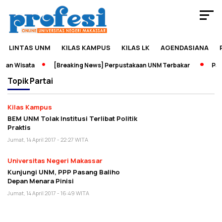
LINTAS UNM
KILAS KAMPUS
KILAS LK
AGENDASIANA
dan Wisata
[Breaking News] Perpustakaan UNM Terbakar
Pame
Topik
Partai
Kilas Kampus
BEM UNM Tolak Institusi Terlibat Politik
Praktis
Jumat, 14 April 2017 - 22:27 WITA
Universitas Negeri Makassar
Kunjungi UNM, PPP Pasang Baliho
Depan Menara Pinisi
Jumat, 14 April 2017 - 16:49 WITA