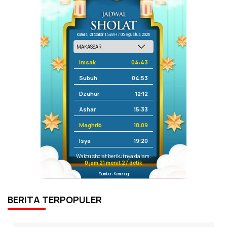
Kamis, 21 Safar 1448 H / 06 Agustus 2026
Imsak
04:43
Subuh
04:53
Dzuhur
12:12
Ashar
15:33
Maghrib
18:09
Isya
19:20
Waktu sholat berikutnya dalam:
0 jam 21 menit 27 detik
Sumber: Kemenag
BERITA TERPOPULER