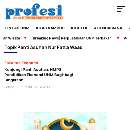
LINTAS UNM
KILAS KAMPUS
KILAS LK
AGENDASIANA
dan Wisata
[Breaking News] Perpustakaan UNM Terbakar
Pame
Topik
Panti Asuhan Nur Fatta Waasi
Fakultas Ekonomi
Kunjungi Panti Asuhan, HMPS
Pendidikan Ekonomi UNM Bagi-bagi
Bingkisan
Selasa, 5 Juni 2018 - 22:31 WITA