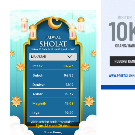
Sabtu, 23 Safar 1448 H / 08 Agustus 2026
Imsak
04:43
Subuh
04:53
Dzuhur
12:12
Ashar
15:32
Maghrib
18:09
Isya
19:20
Waktu sholat berikutnya dalam:
3 jam 32 menit 39 detik
Sumber: Kemenag