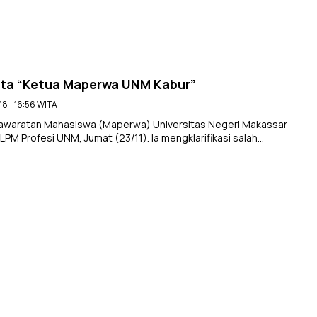
rita “Ketua Maperwa UNM Kabur”
18 - 16:56 WITA
awaratan Mahasiswa (Maperwa) Universitas Negeri Makassar
M Profesi UNM, Jumat (23/11). Ia mengklarifikasi salah…