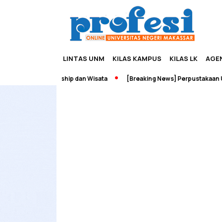
LINTAS UNM
KILAS KAMPUS
KILAS LK
AGE
adah Edupreneurship dan Wisata
[Breaking News] Perpustakaan UNM