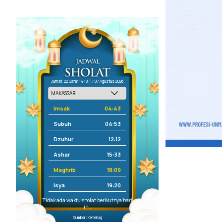
Jum'at, 22 Safar 1448 H / 07 Agustus 2026
Imsak
04:43
Subuh
04:53
Dzuhur
12:12
Ashar
15:33
Maghrib
18:09
Isya
19:20
Tidak ada waktu sholat berikutnya hari
ini.
Sumber: Kemenag