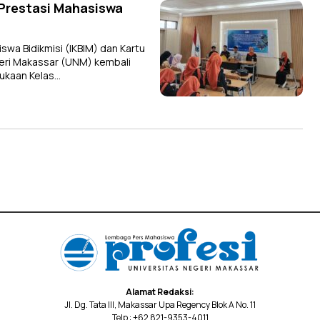
Prestasi Mahasiswa
wa Bidikmisi (IKBIM) dan Kartu
egeri Makassar (UNM) kembali
ukaan Kelas…
Alamat Redaksi:
Jl. Dg. Tata III, Makassar Upa Regency Blok A No. 11
Telp : +62 821-9353-4011