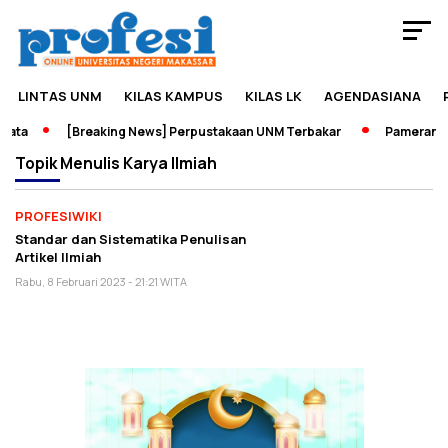
LINTAS UNM
KILAS KAMPUS
KILAS LK
AGENDASIANA
ata
[Breaking News] Perpustakaan UNM Terbakar
Pameran Sej
Topik
Menulis Karya Ilmiah
PROFESIWIKI
Standar dan Sistematika Penulisan
Artikel Ilmiah
Rabu, 8 Februari 2023 - 21:21 WITA