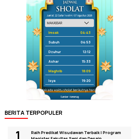
Jum'at, 22 Safar 1448 H / 07 Agustus 2026
Imsak
04:43
Subuh
04:53
Dzuhur
12:12
Ashar
15:33
Maghrib
18:09
Isya
19:20
Tidak ada waktu sholat berikutnya hari ini.
Sumber: Kemenag
BERITA TERPOPULER
Raih Predikat Wisudawan Terbaik I Program
Magister Fakultas Seni dan Desain