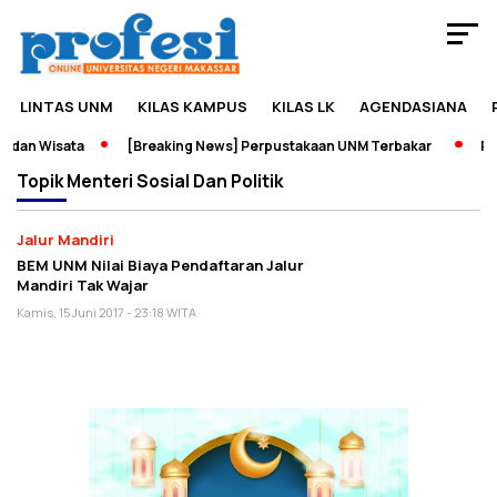
LINTAS UNM
KILAS KAMPUS
KILAS LK
AGENDASIANA
 dan Wisata
[Breaking News] Perpustakaan UNM Terbakar
Pam
Topik
Menteri Sosial Dan Politik
Jalur Mandiri
BEM UNM Nilai Biaya Pendaftaran Jalur
Mandiri Tak Wajar
Kamis, 15 Juni 2017 - 23:18 WITA