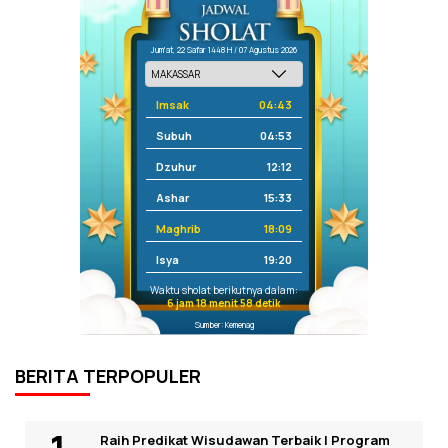
Jum'at, 22 Safar 1448 H / 07 Agustus 2026
Imsak
04:43
Subuh
04:53
Dzuhur
12:12
Ashar
15:33
Maghrib
18:09
Isya
19:20
Waktu sholat berikutnya dalam:
6 jam 18 menit 58 detik
Sumber: Kemenag
BERITA TERPOPULER
Raih Predikat Wisudawan Terbaik I Program