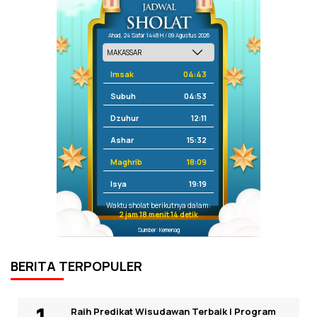
Ahad, 24 Safar 1448 H / 09 Agustus 2026
Imsak
04:43
Subuh
04:53
Dzuhur
12:11
Ashar
15:32
Maghrib
18:09
Isya
19:19
Waktu sholat berikutnya dalam:
2 jam 18 menit 13 detik
Sumber: Kemenag
BERITA TERPOPULER
Raih Predikat Wisudawan Terbaik I Program