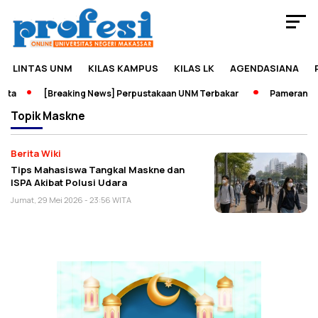
LINTAS UNM
KILAS KAMPUS
KILAS LK
AGENDASIANA
ata
[Breaking News] Perpustakaan UNM Terbakar
Pameran Sej
Topik
Maskne
Berita Wiki
Tips Mahasiswa Tangkal Maskne dan
ISPA Akibat Polusi Udara
Jumat, 29 Mei 2026 - 23:56 WITA