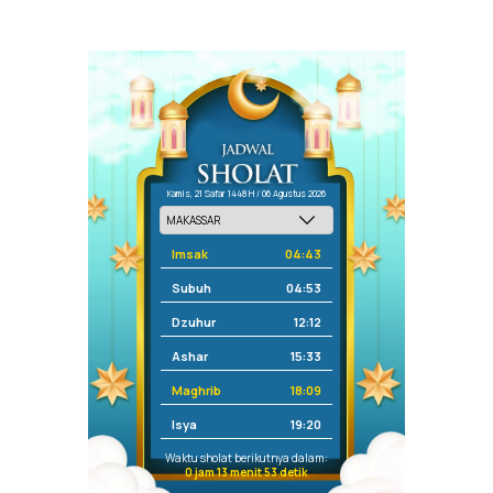
Kamis, 21 Safar 1448 H / 06 Agustus 2026
Imsak
04:43
Subuh
04:53
Dzuhur
12:12
Ashar
15:33
Maghrib
18:09
Isya
19:20
Waktu sholat berikutnya dalam:
0 jam 13 menit 53 detik